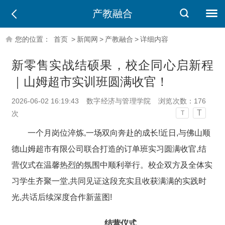
产教融合
您的位置：
首页
>
新闻网
>
产教融合
>
详细内容
新零售实战结硕果，校企同心启新程
｜山姆超市实训班圆满收官！
2026-06-02 16:19:43
数字经济与管理学院
浏览次数：
176
T
次
T
一个月岗位淬炼,一场双向奔赴的成长!近日,与佛山顺
德山姆超市有限公司联合打造的订单班实习圆满收官,结
营仪式在温馨热烈的氛围中顺利举行。校企双方及全体实
习学生齐聚一堂,共同见证这段充实且收获满满的实践时
光,共话后续深度合作新蓝图!
结营仪式