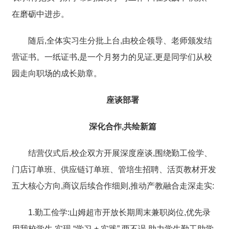
在磨砺中进步。
随后,全体实习生分批上台,由校企领导、老师颁发结
营证书。一纸证书,是一个月努力的见证,更是同学们从校
园走向职场的成长勋章。
座谈部署
深化合作,共绘新篇
结营仪式后,校企双方开展深度座谈,围绕勤工俭学、
门店订单班、供应链订单班、管培生招聘、活页教材开发
五大核心方向,商议后续合作细则,推动产教融合走深走实:
1.勤工俭学:山姆超市开放长期周末兼职岗位,优先录
用我校学生,实现 “学习 + 实践” 两不误,助力学生勤工助学