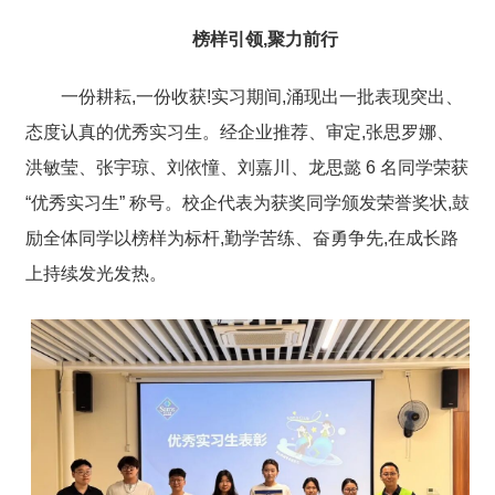
榜样引领,聚力前行
一份耕耘,一份收获!实习期间,涌现出一批表现突出、
态度认真的优秀实习生。经企业推荐、审定,张思罗娜、
洪敏莹、张宇琼、刘依憧、刘嘉川、龙思懿 6 名同学荣获
“优秀实习生” 称号。校企代表为获奖同学颁发荣誉奖状,鼓
励全体同学以榜样为标杆,勤学苦练、奋勇争先,在成长路
上持续发光发热。