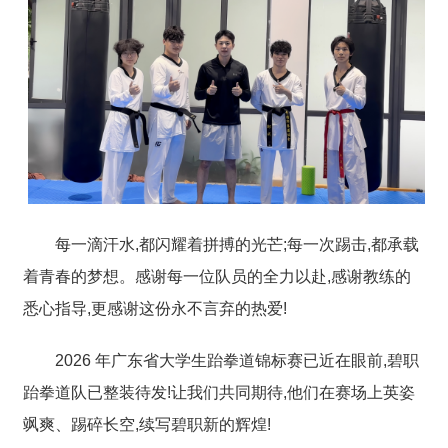
每一滴汗水,都闪耀着拼搏的光芒;每一次踢击,都承载
着青春的梦想。感谢每一位队员的全力以赴,感谢教练的
悉心指导,更感谢这份永不言弃的热爱!
2026 年广东省大学生跆拳道锦标赛已近在眼前,碧职
跆拳道队已整装待发!让我们共同期待,他们在赛场上英姿
飒爽、踢碎长空,续写碧职新的辉煌!