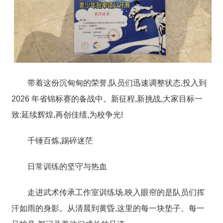
带着这份沉甸甸的荣誉,队员们迅速调整状态,投入到
2026 年省锦标赛的备战中。新征程,新挑战,大家目标一
致:
延续辉煌,再创佳绩,为校争光!
千锤百炼,踢碎迷茫
日常训练的坚守与热血
走进武术传承工作室训练场,映入眼帘的是队员们挥
汗如雨的身影。从清晨到黄昏,这里的每一块垫子、每一