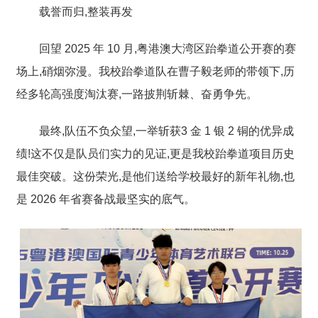
载誉而归,整装再发
回望 2025 年 10 月,粤港澳大湾区跆拳道公开赛的赛
场上,硝烟弥漫。我校跆拳道队在
曹子毅老师
的带领下,历
经多轮高强度淘汰赛,一路披荆斩棘、奋勇争先。
最终,队伍不负众望,一举斩获
3 金 1 银 2 铜
的优异成
绩!这不仅是队员们实力的见证,更是我校跆拳道项目
历史
最佳突破
。这份荣光,是他们送给学校最好的新年礼物,也
是 2026 年省赛备战最坚实的底气。