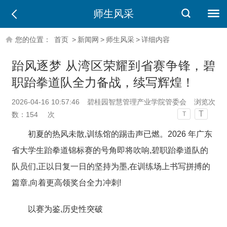
师生风采
您的位置：
首页
>
新闻网
>
师生风采
>
详细内容
跆风逐梦 从湾区荣耀到省赛争锋，碧
职跆拳道队全力备战，续写辉煌！
2026-04-16 10:57:46
碧桂园智慧管理产业学院管委会
浏览次
T
数：
154
次
T
初夏的热风未散,训练馆的踢击声已燃。2026 年广东
省大学生跆拳道锦标赛的号角即将吹响,碧职跆拳道队的
队员们,正以日复一日的坚持为墨,在训练场上书写拼搏的
篇章,向着更高领奖台全力冲刺!
以赛为鉴,历史性突破