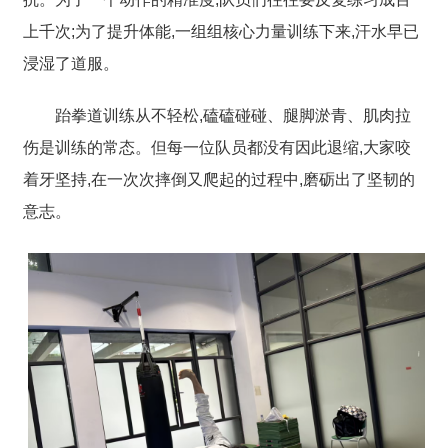
上千次;为了提升体能,一组组核心力量训练下来,汗水早已
浸湿了道服。
跆拳道训练从不轻松,
磕磕碰碰、腿脚淤青、肌肉拉
伤
是训练的常态。但每一位队员都没有因此退缩,大家咬
着牙坚持,在一次次摔倒又爬起的过程中,磨砺出了坚韧的
意志。