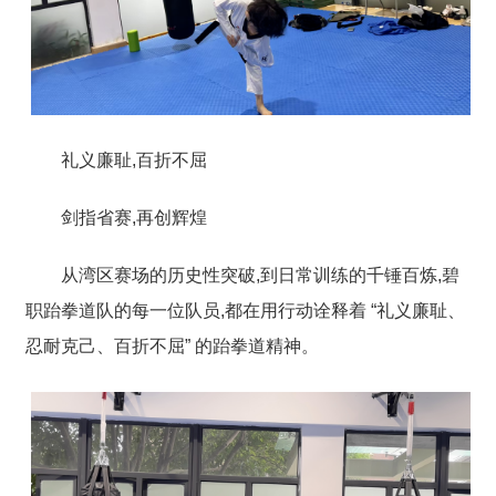
礼义廉耻,百折不屈
剑指省赛,再创辉煌
从湾区赛场的历史性突破,到日常训练的千锤百炼,碧
职跆拳道队的每一位队员,都在用行动诠释着
“礼义廉耻、
忍耐克己、百折不屈”
的跆拳道精神。