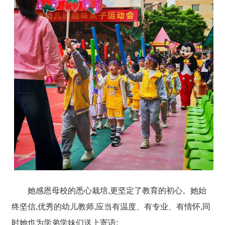
她感恩母校的悉心栽培,更坚定了教育的初心。
她
始
终坚信,优秀的幼儿教师,应当
有温度、有专业、有情怀
,同
时她
也为学弟学妹们送上寄语: