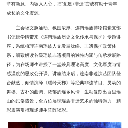
堂有新意、内容入人心，把“党建+非遗”变成有助于青年
成长的文化资源。
主会场文脉涌动、氛围浓厚。连南瑶族博物馆党支部
书记唐学情带来《连南瑶族历史文化传承与保护》专题讲
座，系统梳理连南瑶族人文发展脉络、非遗保护政策体
系，细致解读各级瑶族非遗项目的独特内涵与传承发展路
径，为在场师生讲授了一堂兼具理论高度、文化厚度与情
感温度的思政公开课。讲座结束后，连南非遗演艺团队登
台献艺，倾情演绎《瑶岭天梯》等经典非遗节目。灵动的
舞姿、古朴的曲调、浓郁的瑶乡风情，生动复刻出百里瑶
山的民俗盛景，全方位展现瑶族非遗艺术的独特魅力，精
彩表演引得现场师生阵阵喝彩。