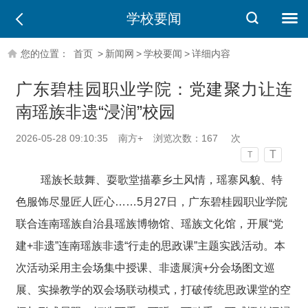
学校要闻
您的位置：
首页
>
新闻网
>
学校要闻
>
详细内容
广东碧桂园职业学院：党建聚力让连
南瑶族非遗“浸润”校园
2026-05-28 09:10:35
南方+
浏览次数：
167
次
T
T
瑶族长鼓舞、耍歌堂描摹乡土风情，瑶寨风貌、特
色服饰尽显匠人匠心……5月27日，广东碧桂园职业学院
联合连南瑶族自治县瑶族博物馆、瑶族文化馆，开展“党
建+非遗”连南瑶族非遗“行走的思政课”主题实践活动。
本
次活动采用主会场集中授课、非遗展演+分会场图文巡
展、实操教学的双会场联动模式，打破传统思政课堂的空