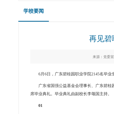
学校要闻
再见碧
来源：党委
6
月
6
日，广东碧桂园职业学
院
214
5
名毕业
广东省国强公益基金会理事长、广东碧桂
席毕业典礼。毕业典礼由副校长李颂国主持。
01