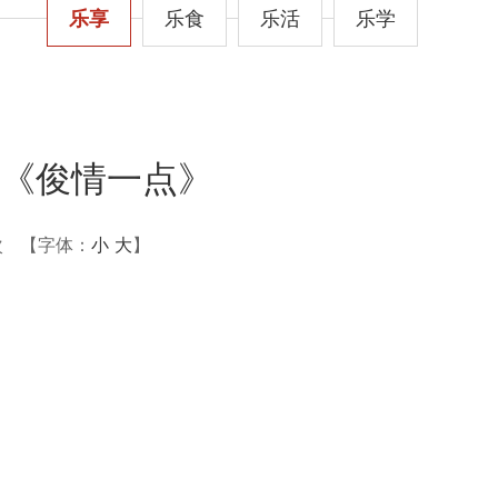
乐享
乐食
乐活
乐学
《俊情一点》
次
【字体：
小
大
】