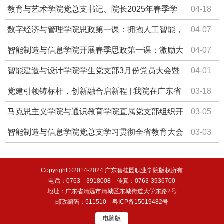
举办经典文献品读分享会
教育与艺术学院党总支书记、院长2025年春季学
04-18
期“思政第一课”
数字经济与管理学院思政第一课：拥抱人工智能，
04-07
成为更好的自己
智能制造与信息学院开展春季思政第一课：激励大
04-07
学生争当有责任、有担当的新时代青年
智能建造与设计学院学生党支部3月份党员大会暨
04-01
主题党日活动
党建引领铸标杆，创新融合启新程 | 我院在广东省
03-18
第五批新时代党建示范创建和质量创优工作中再创佳绩
马克思主义学院与通识教育学院直属党支部组织开
03-05
展2月份党员大会暨主题党日活动
智能制造与信息学院党总支学习贯彻全省教育大会
03-03
精神
Copyright ©2014-2024 广东碧桂园职业学院版权所有
电话：0763－3918008 传真：0763-3936700
地址：广东省清远市清城区东城街道大学东路2号
邮政编码：511510
粤ICP备15019482号
电脑版