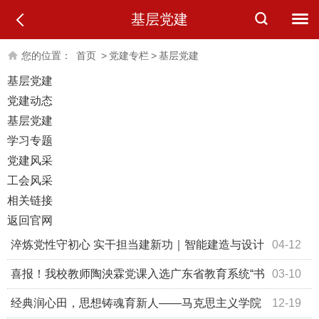
基层党建
您的位置：
首页
>
党建专栏
>
基层党建
基层党建
党建动态
基层党建
学习专题
党建风采
工会风采
相关链接
返回官网
淬炼党性守初心 实干担当建新功｜智能建造与设计
04-12
学院召开3月份党员大会暨主题党日活动
喜报！我校教师陶泱霖党课入选广东省教育系统“书
03-10
记好党课”优秀成果
经典润心田，思想铸魂育新人——马克思主义学院
12-19