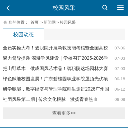
校园风采
您的位置：
首页
>
新闻网
>
校园风采
校园动态
全员实操大考！碧职院开展急救技能考核暨全国高校
07-06
急救教育公益推广行动
聚力督导提质 深耕学风建设｜学校召开2025-2026学
07-03
年第二学期督导工作会议
把山野草木，做成国风艺术品！碧职院这场园林大赛
07-03
太惊艳
绿色赋能校园发展！广东碧桂园职业学院屋顶光伏项
06-18
目正式开工
研学赋能，数字经济与管理学院师生走进2026广州国
06-12
际照明展览会
社团风采第二期 | 传承文化根脉，激扬青春热血
06-09
查看更多>>