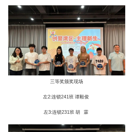
三等奖颁奖现场
左2:连锁241班 谭毅俊
左3:连锁231班 胡 霖